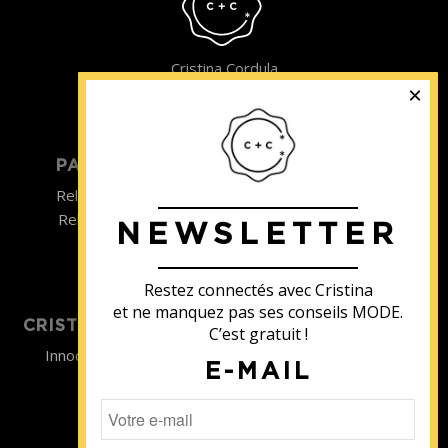
Cristina Cordula
©2022
PARTICULIER
ENTREPRISE
Relooking homme
Team Building
Relooking femme
NEWSLETTER
ENTREPRISE
Formations
Restez connectés avec Cristina
et ne manquez pas ses conseils MODE.
CRISTINA SOUTIENT
C’est gratuit !
Innocence en Danger
E-MAIL
Contact
Aides
Newsletter
Sidaction
Blog