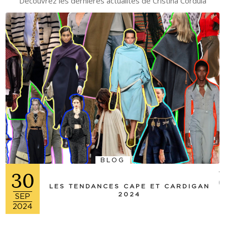
Découvrez les dernières actualités de Cristina Cordula
BLOG
30
(+
LES TENDANCES CAPE ET CARDIGAN
2024
SEP
2024