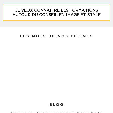
JE VEUX CONNAÎTRE LES FORMATIONS
AUTOUR DU CONSEIL EN IMAGE ET STYLE
LES MOTS DE NOS CLIENTS
Votre accueil a été plus que parfait. Votre équipe est au
top. J’ai passé deux jours magnifiques !!! Je me sens enfin
en phase avec mon image, je me sens bien !
Elodie, 46 ans
Découvrez la prestation femme "Magnifaïk"
BLOG