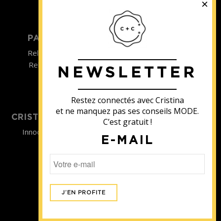
©2022
PARTICULIER
ENTREPRISE
Relooking homme
Team Building
Relooking femme
NEWSLETTER
ENTREPRISE
Formations
Restez connectés avec Cristina
et ne manquez pas ses conseils MODE.
CRISTINA SOUTIENT
C’est gratuit !
Innocence en Danger
E-MAIL
Contact
Aides
Newsletter
Sidaction
Blog
CGV Formations
CGV Prestations
Mentions