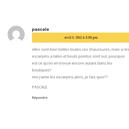
pascale
dit
avril 3, 2012 à 3:08 pm
:
elles sont bien belles toutes ces chaussures, mais si le
escarpins a talon et bouts pointus sont out, pourquoi
est ce qu’on en trovue encore autant dans les
boutiques?
moi j’aime les escarpins,alors, je fais quoi??
PASCALE
Répondre