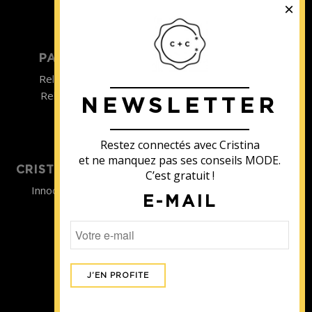
©2022
PARTICULIER
ENTREPRISE
Relooking homme
Team Building
Relooking femme
NEWSLETTER
ENTREPRISE
Formations
Restez connectés avec Cristina
et ne manquez pas ses conseils MODE.
CRISTINA SOUTIENT
C’est gratuit !
Innocence en Danger
E-MAIL
Contact
Aides
Newsletter
Sidaction
Blog
CGV Formations
CGV Prestations
Mentions