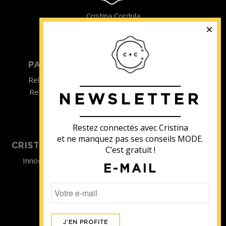
Cristina Cordula
©2022
PARTICULIER
ENTREPRISE
Relooking homme
Team Building
Relooking femme
NEWSLETTER
ENTREPRISE
Formations
Restez connectés avec Cristina
et ne manquez pas ses conseils MODE.
CRISTINA SOUTIENT
C’est gratuit !
Innocence en Danger
E-MAIL
Contact
Aides
Newsletter
Sidaction
Blog
CGV Formations
CGV Prestations