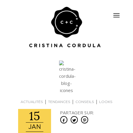
|
|
|
ACTUALITÉS
TENDANCES
CONSEILS
LOOKS
15
PARTAGER SUR:
JAN