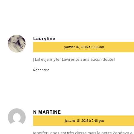
Lauryline
dit
janvier 16, 2016 à 11:06 am
:
J Lol et Jennyfer Lawrence sans aucun doute !
Répondre
N MARTINE
dit
janvier 16, 2016 à 7:48 pm
:
Jennifer Lopez est très classe mais la petite Zendaya a