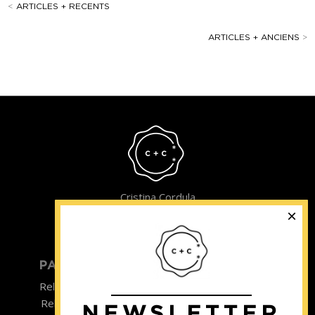
<
ARTICLES + RECENTS
ARTICLES + ANCIENS
>
Cristina Cordula
©2022
PARTICULIER
ENTREPRISE
Relooking homme
Team Building
Relooking femme
NEWSLETTER