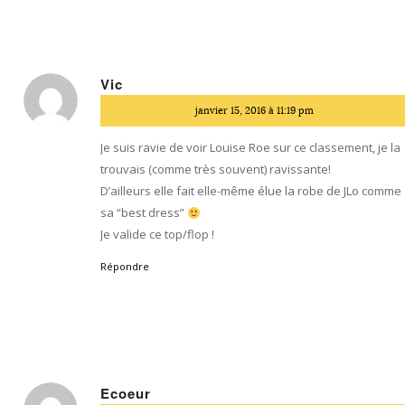
Vic
dit
janvier 15, 2016 à 11:19 pm
:
Je suis ravie de voir Louise Roe sur ce classement, je la
trouvais (comme très souvent) ravissante!
D’ailleurs elle fait elle-même élue la robe de JLo comme
sa “best dress”
Je valide ce top/flop !
Répondre
Ecoeur