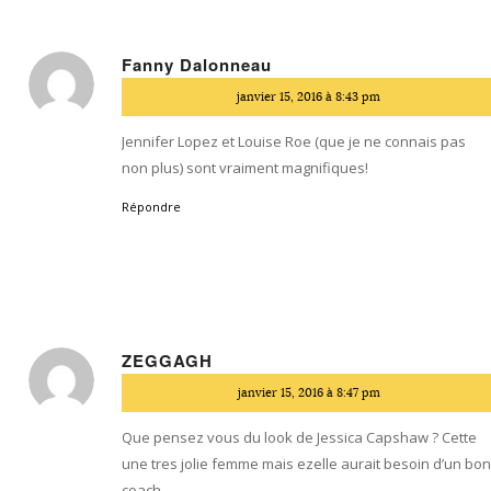
Fanny Dalonneau
dit
janvier 15, 2016 à 8:43 pm
:
Jennifer Lopez et Louise Roe (que je ne connais pas
non plus) sont vraiment magnifiques!
Répondre
ZEGGAGH
dit
janvier 15, 2016 à 8:47 pm
:
Que pensez vous du look de Jessica Capshaw ? Cette
une tres jolie femme mais ezelle aurait besoin d’un bo
coach.