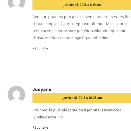
dit
janvier 16, 2016 à 8:19 am
:
Bonjour, pour ma part je suis bien d accord avec les flo
. Pour le top les 2 JL etait epoustouflante . Mais j aurais
remplacer Juliane Moore par Alicia Vikander qui etait
christaline dans cette magnifique robe dior !
Répondre
Josyane
dit
janvier 16, 2016 à 10:25 am
:
Pour moi la plus élégante c’est Jennifer Lawrence !
Quelle classe ???
Répondre