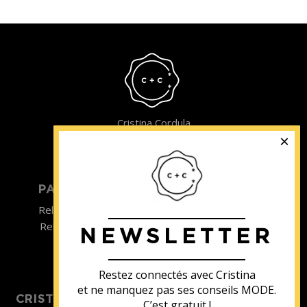
Cristina Cordula
©2022
PARTICULIER
ENTREPRISE
Relooking homme
Team Building
Relooking femme
NEWSLETTER
ENTREPRISE
Formations
Restez connectés avec Cristina
et ne manquez pas ses conseils MODE.
CRISTINA SOUTIENT
C’est gratuit !