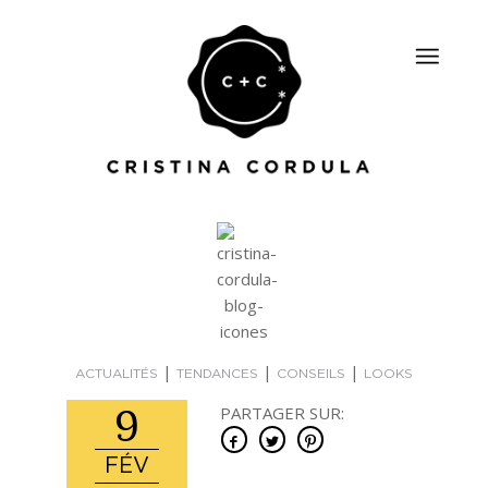
|
|
|
ACTUALITÉS
TENDANCES
CONSEILS
LOOKS
9
PARTAGER SUR:
FÉV