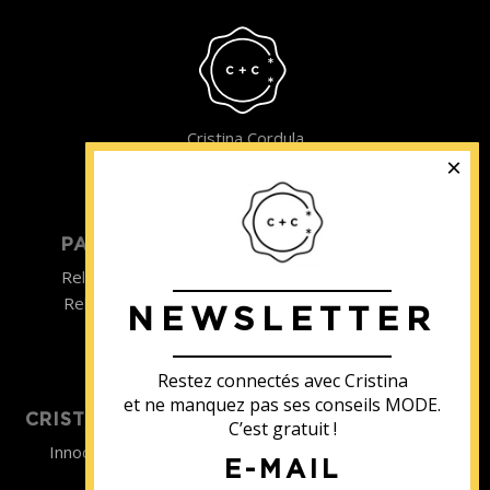
Cristina Cordula
©2022
PARTICULIER
ENTREPRISE
Relooking homme
Team Building
Relooking femme
NEWSLETTER
ENTREPRISE
Formations
Restez connectés avec Cristina
et ne manquez pas ses conseils MODE.
CRISTINA SOUTIENT
C’est gratuit !
Innocence en Danger
E-MAIL
Contact
Aides