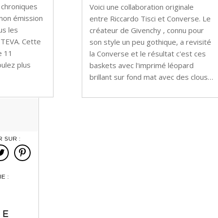
s chroniques
Voici une collaboration originale
mon émission
entre Riccardo Tisci et Converse. Le
us les
créateur de Givenchy , connu pour
 TEVA. Cette
son style un peu gothique, a revisité
e 11
la Converse et le résultat c'est ces
ulez plus
baskets avec l'imprimé léopard
brillant sur fond mat avec des clous…
 SUR :
E :
GE