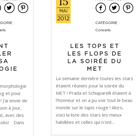
15
MAI
2012
GORIE :
CATÉGORIE :
ils
Conseils
NT
LES TOPS ET
LER
LES FLOPS DE
SA
LA SOIRÉE DU
OGIE
MET
La semaine dernière toutes les stars
étaient réunies pour la soirée du
 la morphologie
MET ! Prada et Schiaparelli étaient à
log et pour
l'honneur et on a pu voir tout le beau
 J’ai envie de
monde sur le tapis rouge ! Alors,
ion à jour,
voici la liste des stars les mieux
ut, avec des
habillées et celles qui n'ont…
 looks! Dans