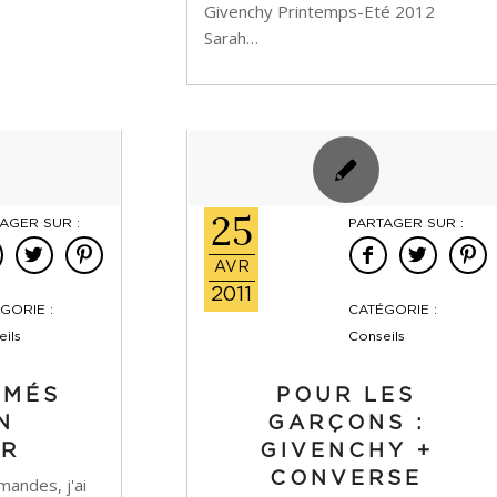
Givenchy Printemps-Eté 2012
Sarah…
25
AGER SUR :
PARTAGER SUR :
AVR
2011
GORIE :
CATÉGORIE :
ils
Conseils
IMÉS
POUR LES
N
GARÇONS :
ER
GIVENCHY +
CONVERSE
andes, j'ai