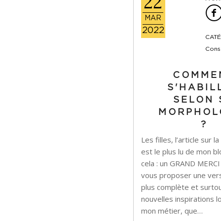
22
MAR
2022
CATÉ
Conse
COMME
S'HABIL
SELON 
MORPHOL
?
Les filles, l’article sur
est le plus lu de mon b
cela : un GRAND MERCI !
vous proposer une vers
plus complète et surto
nouvelles inspirations
mon métier, que…