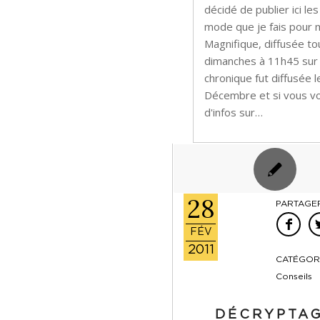
décidé de publier ici le
mode que je fais pour 
Magnifique, diffusée to
dimanches à 11h45 sur
chronique fut diffusée l
Décembre et si vous vo
d'infos sur…
28
PARTAGER
FÉV
2011
CATÉGORI
Conseils
DÉCRYPTA