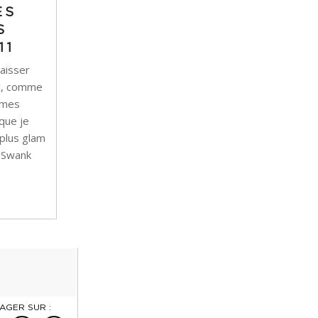
ES
S
11
laisser
nc, comme
i mes
que je
 plus glam
y Swank
AGER SUR :