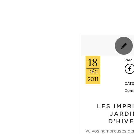
18
PART
DÉC
2011
CATÉ
Conse
LES IMPR
JARDI
D’HIV
Vu vos nombreuses dem