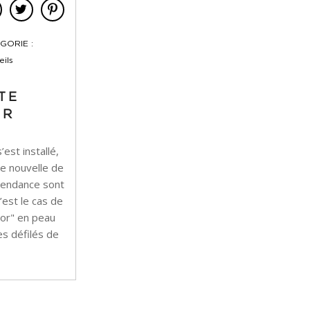
GORIE :
ils
TE
OR
’est installé,
ne nouvelle de
tendance sont
C’est le cas de
tor" en peau
es défilés de