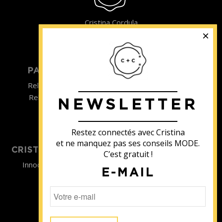
Cristina Cordula
©2022
PARTICULIER
ENTREPRISE
Relooking homme
Team Building
Relooking femme
NEWSLETTER
ENTREPRISE
Formations
Restez connectés avec Cristina
et ne manquez pas ses conseils MODE.
CRISTINA SOUTIENT
C’est gratuit !
Innocence en Danger
E-MAIL
Contact
Aides
Newsletter
Sidaction
Blog
CGV Formations