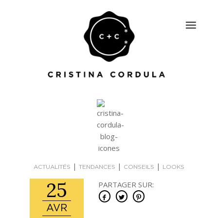
|
|
|
ACTUALITÉS
TENDANCES
CONSEILS
LOOKS
25
PARTAGER SUR:
AVR