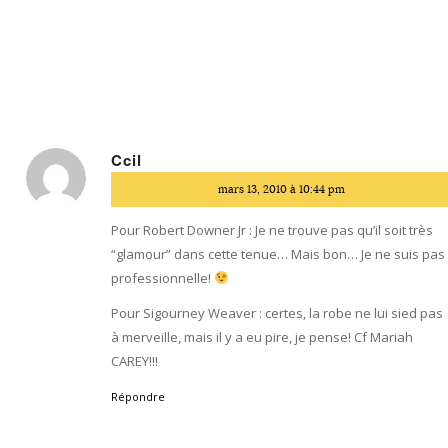
Ccil
dit
mars 13, 2010 à 10:44 pm
:
Pour Robert Downer Jr : Je ne trouve pas qu’il soit très
“glamour” dans cette tenue… Mais bon… Je ne suis pas
professionnelle!
Pour Sigourney Weaver : certes, la robe ne lui sied pas
à merveille, mais il y a eu pire, je pense! Cf Mariah
CAREY!!!
Répondre