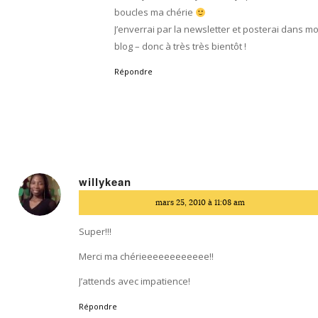
boucles ma chérie
J’enverrai par la newsletter et posterai dans m
blog – donc à très très bientôt !
Répondre
willykean
dit
mars 25, 2010 à 11:08 am
:
Super!!!
Merci ma chérieeeeeeeeeeee!!
J’attends avec impatience!
Répondre