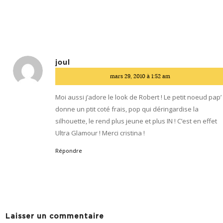
joul
dit
mars 29, 2010 à 1:52 am
:
Moi aussi j’adore le look de Robert ! Le petit noeud pap’
donne un ptit coté frais, pop qui déringardise la
silhouette, le rend plus jeune et plus IN ! C’est en effet
Ultra Glamour ! Merci cristina !
Répondre
Laisser un commentaire