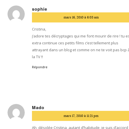
sophie
dit
mars 16, 2010 à 6:03 am
:
Cristina,
j’adore tes décryptages qui me font mourir de rire ! tu e
extra continue ces petits films c’est tellement plus
attrayant dans un blog et comme on ne te voit pas bcp 
la TV !!
Répondre
Mado
dit
mars 17, 2010 à 11:21 pm
:
Ah, désolée Cristina, autant d’habitude, je suis d’accord