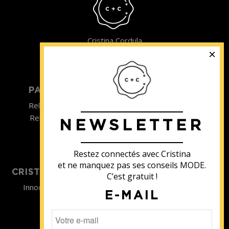
Cristina Cordula
©2022
PARTICULIER
ENTREPRISE
Relooking homme
Team Building
Relooking femme
NEWSLETTER
ENTREPRISE
Formations
Restez connectés avec Cristina
et ne manquez pas ses conseils MODE.
CRISTINA SOUTIENT
C’est gratuit !
Innocence en Danger
E-MAIL
Contact
Aides
Newsletter
Sidaction
Blog