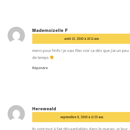
Mademoizelle F
dit
août 13, 2010 à 10:11 am
:
merci pour l’info ! je vais filer voir ca dès que j’ai un peu
de temps
Répondre
Hereweald
dit
septembre 8, 2010 à 11:25 am
:
Ils sont tout à fait désagréables dans le marais, je leur