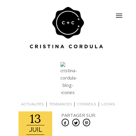
|
|
|
ACTUALITÉS
TENDANCES
CONSEILS
LOOKS
13
PARTAGER SUR:
JUIL