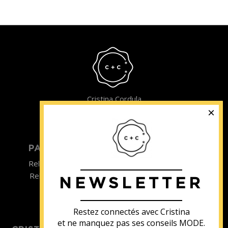
Cristina Cordula
©2022
PARTICULIER
ENTREPRISE
Relooking homme
Team Building
Relooking femme
NEWSLETTER
ENTREPRISE
Formations
Restez connectés avec Cristina
et ne manquez pas ses conseils MODE.