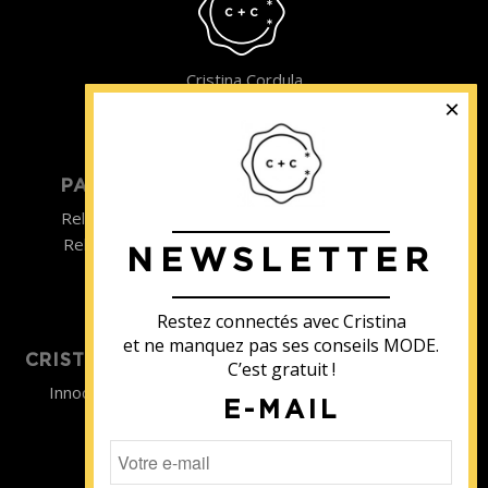
Cristina Cordula
©2022
PARTICULIER
ENTREPRISE
Relooking homme
Team Building
Relooking femme
NEWSLETTER
ENTREPRISE
Formations
Restez connectés avec Cristina
et ne manquez pas ses conseils MODE.
CRISTINA SOUTIENT
C’est gratuit !
Innocence en Danger
E-MAIL
Contact
Aides
Newsletter
Sidaction
Blog