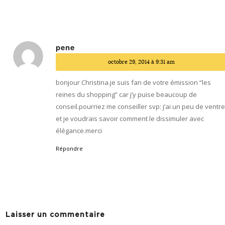
pene
dit
octobre 29, 2014 à 9:31 am
:
bonjour Christina.je suis fan de votre émission “les
reines du shopping” car j’y puise beaucoup de
conseil.pourriez me conseiller svp: j’ai un peu de ventr
et je voudrais savoir comment le dissimuler avec
élégance.merci
Répondre
Laisser un commentaire