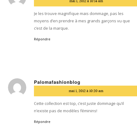
mai 1, 2012 à 10:14 am
:
Je les trouve magnifique mais dommage, pas les
moyens d’en prendre à mes grands garçons vu que
c’est de la marque.
Répondre
Palomafashionblog
dit
mai 1, 2012 à 10:20 am
:
Cette collection est top, c’est juste dommage qu’il
n’existe pas de modèles féminins!
Répondre