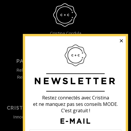
Cristina Cordula
©2022
PARTICULIER
ENTREPRISE
Relooking homme
Team Building
Relooking femme
NEWSLETTER
ENTREPRISE
Formations
Restez connectés avec Cristina
et ne manquez pas ses conseils MODE.
CRISTINA SOUTIENT
C’est gratuit !
Innocence en Danger
E-MAIL
Contact
Aides
Newsletter
Sidaction