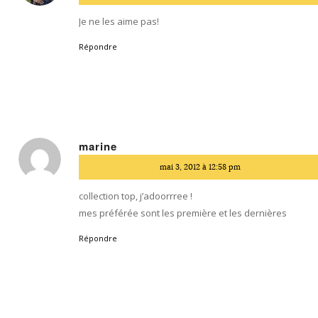
:
Je ne les aime pas!
Répondre
marine
dit
mai 3, 2012 à 12:58 pm
:
collection top, j’adoorrree !
mes préférée sont les première et les dernières
Répondre