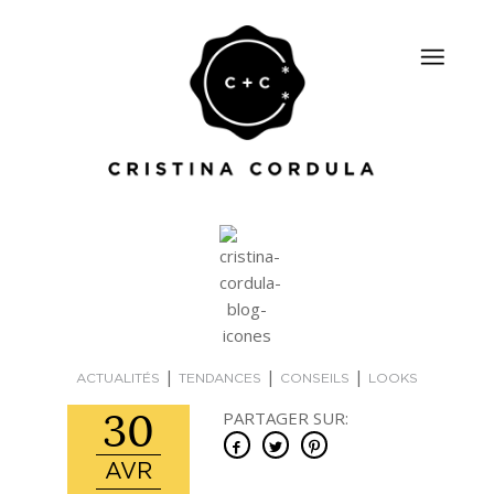
|
|
|
ACTUALITÉS
TENDANCES
CONSEILS
LOOKS
30
PARTAGER SUR:
AVR