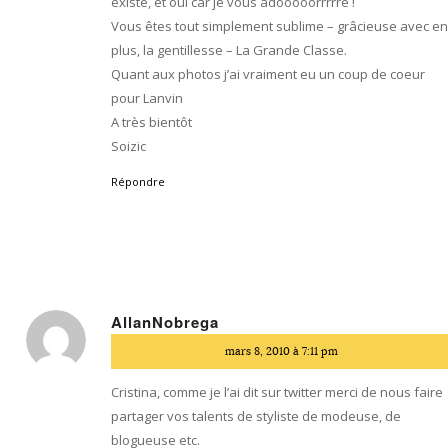
existe, et oui car je vous adooooorrrrre !
Vous êtes tout simplement sublime – grâcieuse avec e
plus, la gentillesse – La Grande Classe.
Quant aux photos j’ai vraiment eu un coup de coeur
pour Lanvin
A très bientôt
Soizic
Répondre
AllanNobrega
dit
mars 8, 2010 à 7:11 pm
:
Cristina, comme je l’ai dit sur twitter merci de nous faire
partager vos talents de styliste de modeuse, de
blogueuse etc.