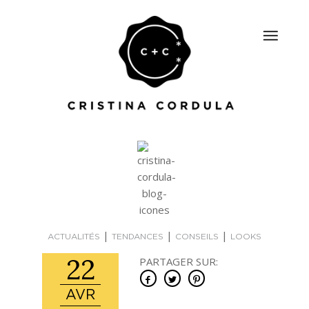
|
|
|
ACTUALITÉS
TENDANCES
CONSEILS
LOOKS
22
PARTAGER SUR:
AVR