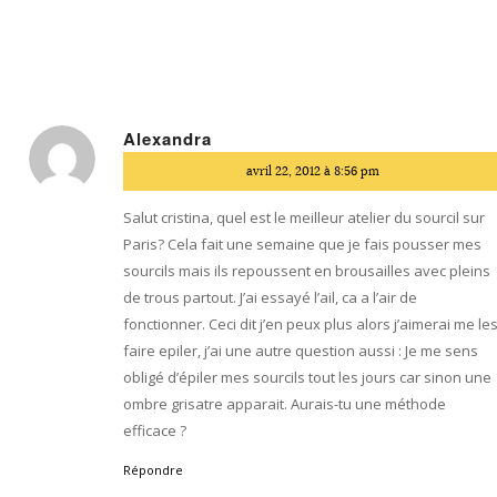
Alexandra
dit
avril 22, 2012 à 8:56 pm
:
Salut cristina, quel est le meilleur atelier du sourcil sur
Paris? Cela fait une semaine que je fais pousser mes
sourcils mais ils repoussent en brousailles avec pleins
de trous partout. J’ai essayé l’ail, ca a l’air de
fonctionner. Ceci dit j’en peux plus alors j’aimerai me le
faire epiler, j’ai une autre question aussi : Je me sens
obligé d’épiler mes sourcils tout les jours car sinon une
ombre grisatre apparait. Aurais-tu une méthode
efficace ?
Répondre