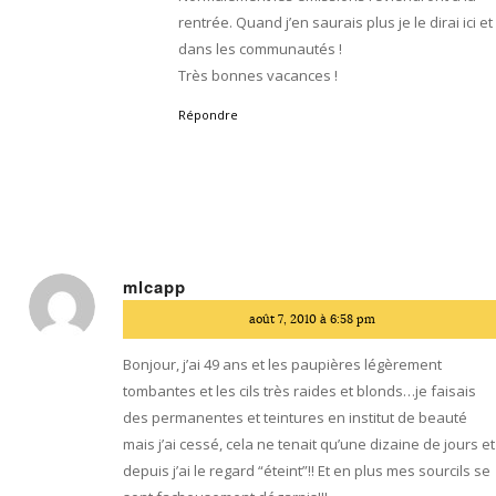
rentrée. Quand j’en saurais plus je le dirai ici et
dans les communautés !
Très bonnes vacances !
Répondre
mlcapp
dit
août 7, 2010 à 6:58 pm
:
Bonjour, j’ai 49 ans et les paupières légèrement
tombantes et les cils très raides et blonds…je faisais
des permanentes et teintures en institut de beauté
mais j’ai cessé, cela ne tenait qu’une dizaine de jours et
depuis j’ai le regard “éteint”!! Et en plus mes sourcils se