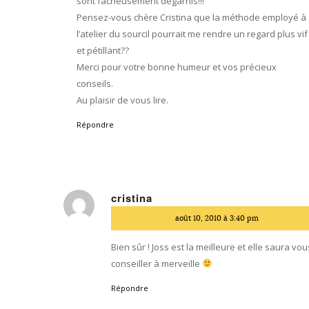
sont facheusement dégarnis!!!
Pensez-vous chère Cristina que la méthode employé à
l’atelier du sourcil pourrait me rendre un regard plus vif
et pétillant??
Merci pour votre bonne humeur et vos précieux
conseils.
Au plaisir de vous lire.
Répondre
cristina
dit
août 10, 2010 à 3:40 pm
:
Bien sûr ! Joss est la meilleure et elle saura vou
conseiller à merveille
Répondre