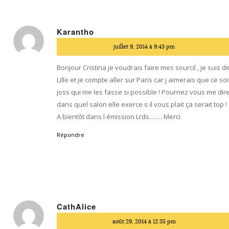
Karantho
dit
juillet 9, 2014 à 9:43 pm
:
Bonjour Cristina je voudrais faire mes sourcil , je suis d
Lille et je compte aller sur Paris car j aimerais que ce soi
joss qui me les fasse si possible ! Pourriez vous me dir
dans quel salon elle exerce s il vous plait ça serait top !
A bientôt dans l émission Lrds……. Merci
Répondre
CathAlice
dit
août 29, 2014 à 12:35 pm
: