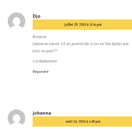
Djo
dit
juillet 29, 2013 à 11:14 pm
:
Bonjour
J’aimerai savoir s’il on prend rdv si on se fait épiler par
Joss ou pas??
Cordialement
Répondre
johanna
dit
août 24, 2013 à 1:49 pm
: