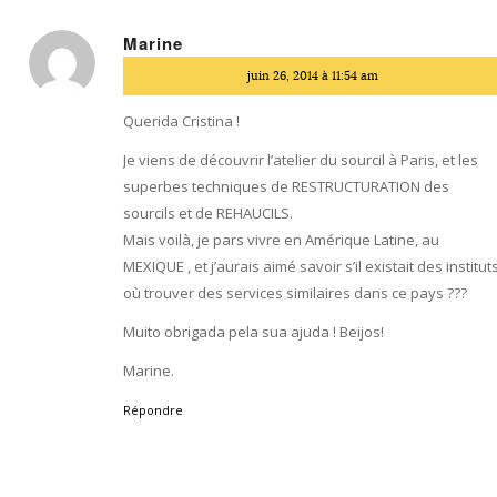
Marine
dit
juin 26, 2014 à 11:54 am
:
Querida Cristina !
Je viens de découvrir l’atelier du sourcil à Paris, et les
superbes techniques de RESTRUCTURATION des
sourcils et de REHAUCILS.
Mais voilà, je pars vivre en Amérique Latine, au
MEXIQUE , et j’aurais aimé savoir s’il existait des institut
où trouver des services similaires dans ce pays ???
Muito obrigada pela sua ajuda ! Beijos!
Marine.
Répondre