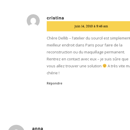
cristina
dit
juin 14, 2010 à 9:46 am
:
Chère Dellib – l’atelier du sourcil est simplement
meilleur endroit dans Paris pour faire de la
reconstruction ou du maquillage permanent.
Rentrez en contact avec eux – je suis sûre que
vous allez trouver une solution
A très vite m
chérie !
Répondre
anna