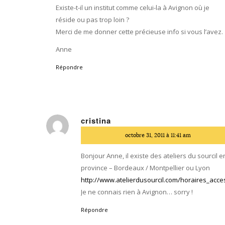
Existe-t-il un institut comme celui-la à Avignon où je
réside ou pas trop loin ?
Merci de me donner cette précieuse info si vous l’avez.
Anne
Répondre
cristina
dit
octobre 31, 2011 à 11:41 am
:
Bonjour Anne, il existe des ateliers du sourcil e
province – Bordeaux / Montpellier ou Lyon
http://www.atelierdusourcil.com/horaires_acce
Je ne connais rien à Avignon… sorry !
Répondre