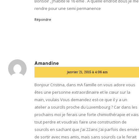
Bonsoir , j’habite le 16 eme . A quelle endroit dous je me
rendre pour une semi permanence
Répondre
Amandine
dit
janvier 21, 2015 à 4:06 am
:
Bonjour Cristina, dans mA famille on vous adore vous
êtes une personne extraordinaire et le cœur sur la
main, voulais Vous demandez est-ce que il y a un
atelier a sourcils proche du Luxembourg ? Car dans les
prochains moi je ferais une forte chimiothérapie et vais
tout perdre et voudrais faire une construction de
sourcils en sachant que j’ai 22ans j’ai parfois des envie
de sortir avec mes amis, mais sans sourcils ca le ferait