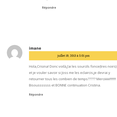
Répondre
imane
dit
juillet 19, 2013 à 5:01 pm
:
Hola,Crisina! Donc voilà,j’ai les sourcils fonce(tres noirs)
et je vouler savoir si Joss me les eclaircis,je devrai y
retourner tous les combien de temps????? Merciiiiiii!!!!!!!!
Bisousssssss et BONNE continuation Cristina.
Répondre