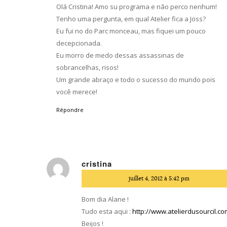
Olá Cristina! Amo su programa e não perco nenhum!
Tenho uma pergunta, em qual Atelier fica a Joss?
Eu fui no do Parc monceau, mas fiquei um pouco
decepcionada.
Eu morro de medo dessas assassinas de
sobrancelhas, risos!
Um grande abraço e todo o sucesso do mundo pois
você merece!
Répondre
cristina
dit
juillet 4, 2012 à 5:42 pm
:
Bom dia Alane !
Tudo esta aqui :
http://www.atelierdusourcil.co
Beijos !