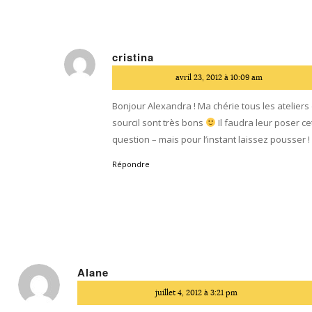
cristina
dit
avril 23, 2012 à 10:09 am
:
Bonjour Alexandra ! Ma chérie tous les ateliers
sourcil sont très bons
Il faudra leur poser ce
question – mais pour l’instant laissez pousser !
Répondre
Alane
dit
juillet 4, 2012 à 3:21 pm
: