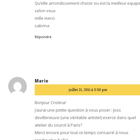
Qu’elle arrondissement choisir ou est la meilleur equip
selon vous
mille merci
sabrina
Répondre
Marie
dit
juillet 21, 2011 à 5:50 pm
:
Bonjour Cristina!
j’aurai une petite question à vous poser : Joss
devilleneuve (une véritable artiste!) exerce dans quel
atelier du sourcil à Paris?
Merci encore pour tout ce temps consacré à nous
rendre plus belle!