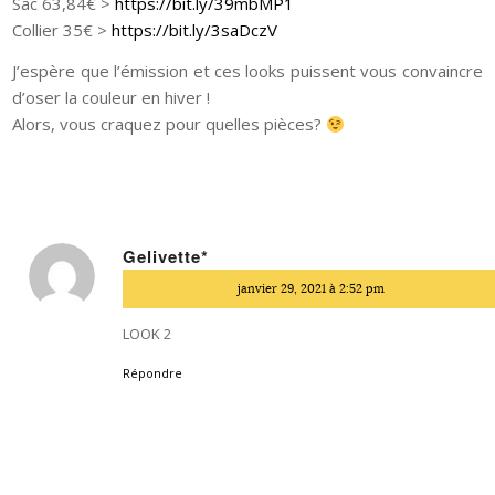
Sac 63,84€ >
https://bit.ly/39mbMP1
Collier 35€ >
https://bit.ly/3saDczV
J’espère que l’émission et ces looks puissent vous convaincre
d’oser la couleur en hiver !
Alors, vous craquez pour quelles pièces?
Gelivette*
dit
janvier 29, 2021 à 2:52 pm
:
LOOK 2
Répondre