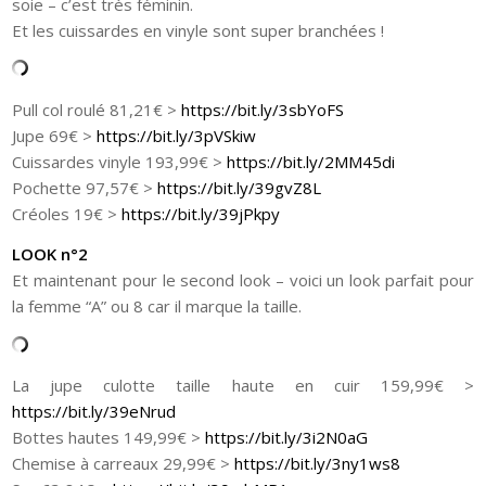
soie – c’est très féminin.
Et les cuissardes en vinyle sont super branchées !
Pull col roulé 81,21€ >
https://bit.ly/3sbYoFS
Jupe 69€ >
https://bit.ly/3pVSkiw
Cuissardes vinyle 193,99€ >
https://bit.ly/2MM45di
Pochette 97,57€ >
https://bit.ly/39gvZ8L
Créoles 19€ >
https://bit.ly/39jPkpy
LOOK n°2
Et maintenant pour le second look – voici un look parfait pour
la femme “A” ou 8 car il marque la taille.
La jupe culotte taille haute en cuir 159,99€ >
https://bit.ly/39eNrud
Bottes hautes 149,99€ >
https://bit.ly/3i2N0aG
Chemise à carreaux 29,99€ >
https://bit.ly/3ny1ws8