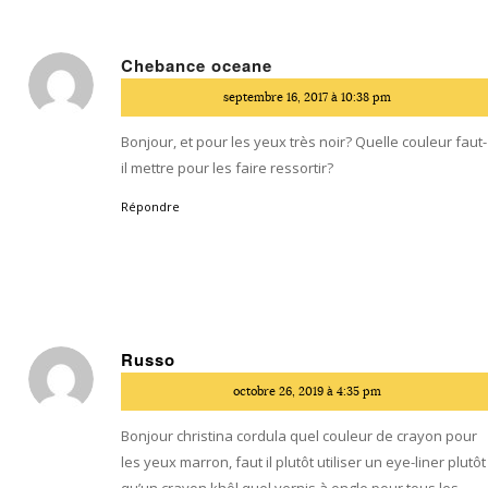
Chebance oceane
dit
septembre 16, 2017 à 10:38 pm
:
Bonjour, et pour les yeux très noir? Quelle couleur faut-
il mettre pour les faire ressortir?
Répondre
Russo
dit
octobre 26, 2019 à 4:35 pm
:
Bonjour christina cordula quel couleur de crayon pour
les yeux marron, faut il plutôt utiliser un eye-liner plutôt
qu’un crayon khôl quel vernis à ongle pour tous les