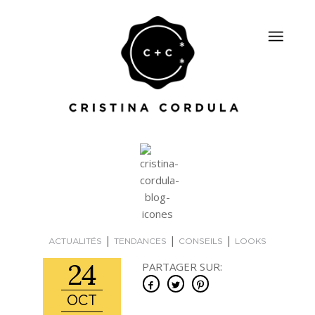
|
|
|
ACTUALITÉS
TENDANCES
CONSEILS
LOOKS
24
PARTAGER SUR:
OCT