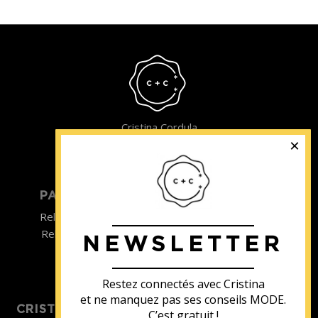
Cristina Cordula
©2022
PARTICULIER
ENTREPRISE
Relooking homme
Team Building
Relooking femme
NEWSLETTER
ENTREPRISE
Formations
Restez connectés avec Cristina
et ne manquez pas ses conseils MODE.
CRISTINA SOUTIENT
C’est gratuit !