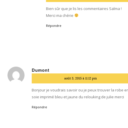
:
Bien sûr que je lis les commentaires Salma !
Merci ma chérie
Répondre
Dumont
dit
août 3, 2015 à 11:12 pm
:
Bonjour je voudrais savoir ou je peux trouver la robe e
soie imprimé bleu et jaune du relouking de julie merci
Répondre