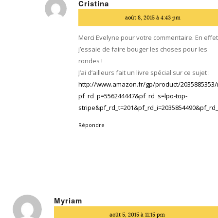
Cristina
dit
août 8, 2015 à 4:43 pm
:
Merci Evelyne pour votre commentaire. En effe
j’essaie de faire bouger les choses pour les
rondes !
J’ai d’ailleurs fait un livre spécial sur ce sujet :
http://www.amazon.fr/gp/product/2035885353/
pf_rd_p=556244447&pf_rd_s=lpo-top-
stripe&pf_rd_t=201&pf_rd_i=2035854490&pf_
Répondre
Myriam
dit
août 5, 2015 à 11:15 pm