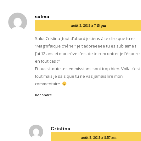
salma
dit
août 3, 2015 à 7:15 pm
:
Salut Cristina ,tout d’abord je tiens à te dire que tu es
“Magnifaïque chérie ” je t’adoreeeee tu es sublaïme !
J’ai 12 ans et mon rêve c’est de te rencontrer je l’éspere
en tout cas :*
Et aussi toute tes emmissions sont trop bien. Voila c’est
tout mais je sais que tu ne vas jamais lire mon
commentaire.
Répondre
Cristina
dit
août 5, 2015 à 8:57 am