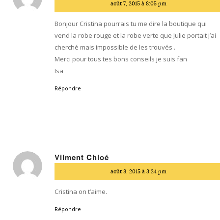
dit
août 7, 2015 à 8:05 pm
:
Bonjour Cristina pourrais tu me dire la boutique qui
vend la robe rouge et la robe verte que Julie portait j’ai
cherché mais impossible de les trouvés .
Merci pour tous tes bons conseils je suis fan
Isa
Répondre
Vilment Chloé
dit
août 8, 2015 à 3:24 pm
:
Cristina on t’aime.
Répondre