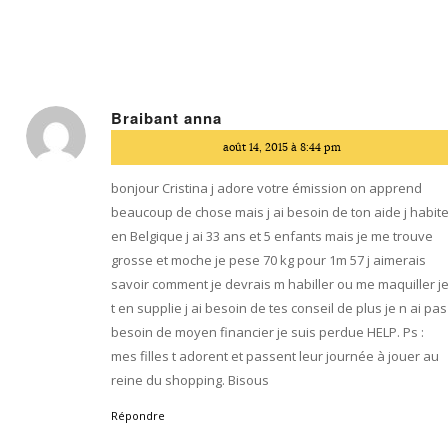
Braibant anna
dit
août 14, 2015 à 8:44 pm
:
bonjour Cristina j adore votre émission on apprend
beaucoup de chose mais j ai besoin de ton aide j habit
en Belgique j ai 33 ans et 5 enfants mais je me trouve
grosse et moche je pese 70 kg pour 1m 57 j aimerais
savoir comment je devrais m habiller ou me maquiller j
t en supplie j ai besoin de tes conseil de plus je n ai pas
besoin de moyen financier je suis perdue HELP. Ps :
mes filles t adorent et passent leur journée à jouer au
reine du shopping. Bisous
Répondre