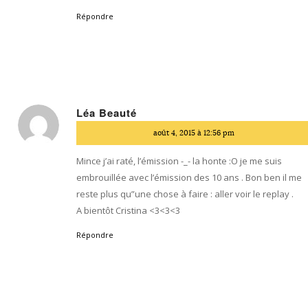
Répondre
Léa Beauté
dit
août 4, 2015 à 12:56 pm
:
Mince j’ai raté, l’émission -_- la honte :O je me suis
embrouillée avec l’émission des 10 ans . Bon ben il me
reste plus qu”une chose à faire : aller voir le replay .
A bientôt Cristina <3<3<3
Répondre