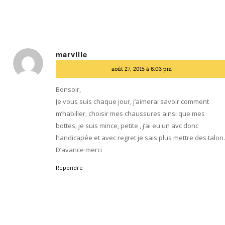
marville
dit
août 27, 2015 à 6:03 pm
:
Bonsoir,
Je vous suis chaque jour, j’aimerai savoir comment
m’habiller, choisir mes chaussures ainsi que mes
bottes, je suis mince, petite , j’ai eu un avc donc
handicapée et avec regret je sais plus mettre des talon
D’avance merci
Répondre