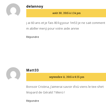
delannoy
dit
août 30, 2015 à 1:24 pm
:
j ai 60 ans et je fais 80 kg pour 1m53 je ne sait comment
m abiller merçi pour votre aide annie
Répondre
Matt33
dit
septembre 11, 2015 à 6:25 pm
:
Bonsoir Cristina, j’aimerai savoir d’où viens le tee-shirt
léopard de Gérald ? Merci !
Répondre