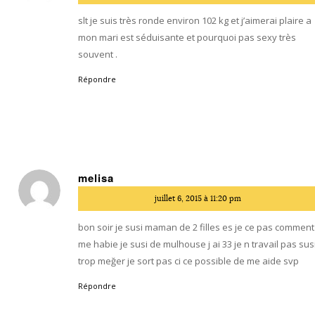
:
slt je suis très ronde environ 102 kg et j’aimerai plaire a
mon mari est séduisante et pourquoi pas sexy très
souvent .
Répondre
melisa
dit
juillet 6, 2015 à 11:20 pm
:
bon soir je susi maman de 2 filles es je ce pas comment
me habie je susi de mulhouse j ai 33 je n travail pas sus
trop meğer je sort pas ci ce possible de me aide svp
Répondre