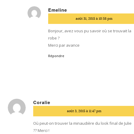
Emeline
dit
août 31, 2015 à 10:58 pm
:
Bonjour, avez vous pu savoir où se trouvait la
robe ?
Merci par avance
Répondre
Coralie
dit
août 3, 2015 à 11:47 pm
:
Où peut-on trouver la minaudière du look final de Julie
?? Merci !