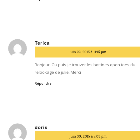
Terica
dit
juin 22, 2015 à 11:15 pm
:
Bonjour. Ou puis-je trouver les bottines open toes du
relookage de julie. Merci
Répondre
doris
dit
juin 30, 2015 à 7:03 pm