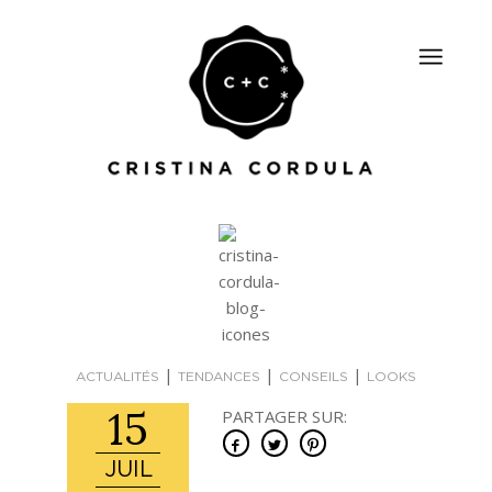
|
|
|
ACTUALITÉS
TENDANCES
CONSEILS
LOOKS
15
PARTAGER SUR:
JUIL