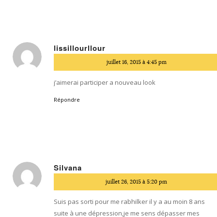
lissillourllour
dit
juillet 16, 2015 à 4:45 pm
:
j’aimerai participer a nouveau look
Répondre
Silvana
dit
juillet 26, 2015 à 5:20 pm
:
Suis pas sorti pour me rabhilker il y a au moin 8 ans
suite à une dépression,je me sens dépasser mes