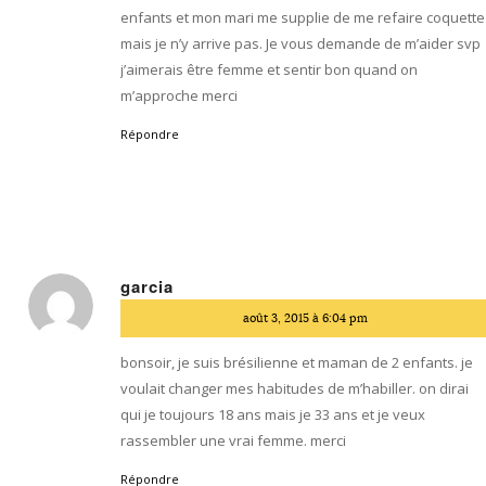
enfants et mon mari me supplie de me refaire coquette
mais je n’y arrive pas. Je vous demande de m’aider svp
j’aimerais être femme et sentir bon quand on
m’approche merci
Répondre
garcia
dit
août 3, 2015 à 6:04 pm
:
bonsoir, je suis brésilienne et maman de 2 enfants. je
voulait changer mes habitudes de m’habiller. on dirai
qui je toujours 18 ans mais je 33 ans et je veux
rassembler une vrai femme. merci
Répondre