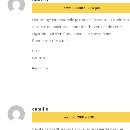
dit
août 19, 2010 à 10:55 pm
:
Une image intemporelle je trouve, Cristina … Cendrillon
à cause du poivre/sel dans les cheveux et de cette
cigarette qui n’en finira pasde se consummer !
Bonne rentrée à toi !
Bize
Laure K.
Répondre
camille
dit
août 30, 2010 à 2:38 pm
:
Salut Cristina !!! Je suis Camille, et je regarde chaque