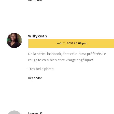
Répondre
willykean
dit
août 11, 2010 à 7:09 pm
:
De la série Flashback, c’est celle-ci ma préférée. Le
rouge te va si bien et ce visage angélique!
Très belle photo!
Répondre
laure K