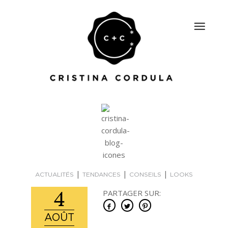
|
|
|
ACTUALITÉS
TENDANCES
CONSEILS
LOOKS
4
PARTAGER SUR:
AOÛT