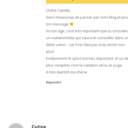
:
Chère Camille,
merci beaucoup de passer par mon blog et pou
ton message
Vu ton âge, c’est très important que tu consulte
un nutritionniste qui saura te conseiller dans 
diète saine – car il ne faut pas trop mincir non
plus!
Evidemment le sport est très important, et un d
plus complets c’est la natation et/ou le yoga.
A très bientôt ma chérie
Répondre
Coline