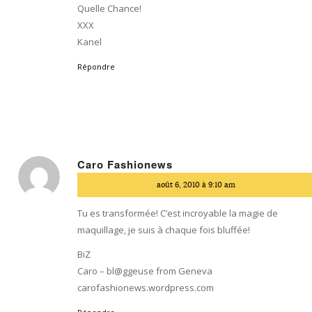
Quelle Chance!
XXX
Kanel
Répondre
Caro Fashionews
dit
août 6, 2010 à 9:10 am
:
Tu es transformée! C’est incroyable la magie de
maquillage, je suis à chaque fois bluffée!
BiZ
Caro – bl@ggeuse from Geneva
carofashionews.wordpress.com