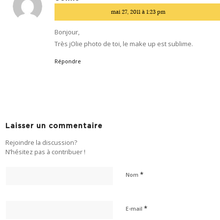
dit
mai 27, 2011 à 1:23 pm
:
Bonjour,
Très jOlie photo de toi, le make up est sublime.
Répondre
Laisser un commentaire
Rejoindre la discussion?
N’hésitez pas à contribuer !
*
Nom
*
E-mail