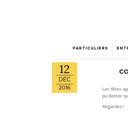
PARTICULIERS
ENT
12
CO
DÉC
2016
Les fêtes ap
pu donner qu
Regardez !