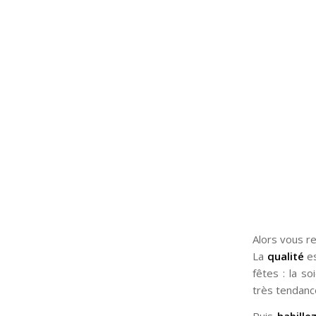
Alors vous r
La
qualité
es
fêtes : la so
très tendanc
Puis
habill