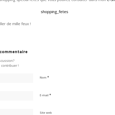
ller de mille feux !
n commentaire
iscussion?
 contribuer !
*
Nom
*
E-mail
Site web