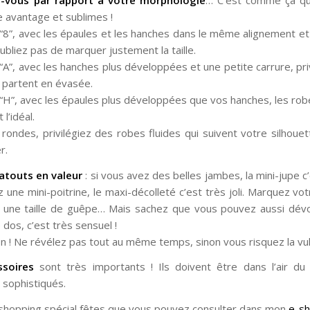
e avantage et sublimes !
“8”, avec les épaules et les hanches dans le même alignement et l
ubliez pas de marquer justement la taille.
“A”, avec les hanches plus développées et une petite carrure, pri
i partent en évasée.
 “H”, avec les épaules plus développées que vos hanches, les ro
l’idéal.
 rondes, privilégiez des robes fluides qui suivent votre silhoue
r.
atouts en valeur
: si vous avez des belles jambes, la mini-jupe c
z une mini-poitrine, le maxi-décolleté c’est très joli. Marquez votr
 une taille de guêpe… Mais sachez que vous pouvez aussi dévoi
 dos, c’est très sensuel !
on ! Ne révélez pas tout au même temps, sinon vous risquez la vul
ssoires
sont très importants ! Ils doivent être dans l’air du
sophistiqués.
 un shopping spécial fêtes que vous pouvez consulter dans mon
e-s