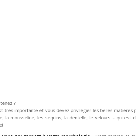
etenez ?
t très importante et vous devez privilégier les belles matières 
ie, la mousseline, les sequins, la dentelle, le velours – qui est d’
e!
ez-vous par rapport à votre morphologie
… C’est comme ça q