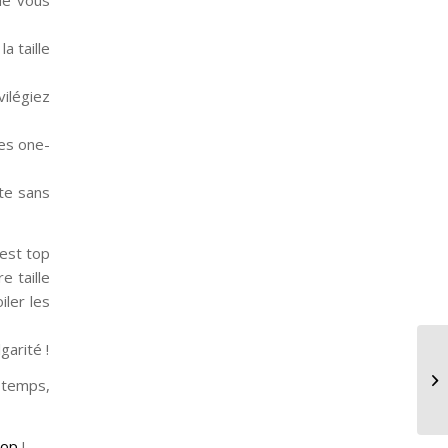
a taille
vilégiez
bes one-
tte sans
’est top
e taille
ler les
garité !
Co
 temps,
sa
hop
!