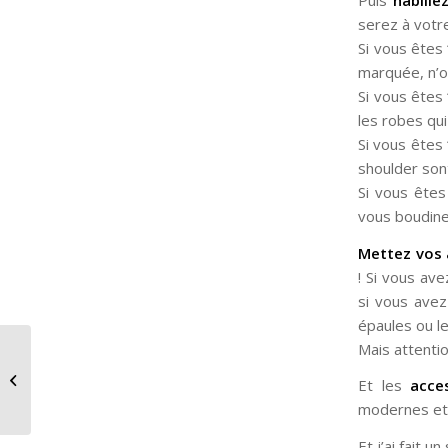
serez à votr
Si vous êtes 
marquée, n’o
Si vous êtes 
les robes qu
Si vous êtes
shoulder sont 
Si vous êtes
vous boudine
Mettez vos 
! Si vous ave
si vous avez
épaules ou le
Mais attenti
Ma collection de Noël pour Tati!
Et les
acce
modernes et 
Et j’ai fait