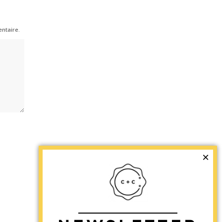
ntaire.
ARTICLES + ANCIENS
>