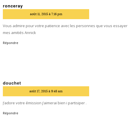
ronceray
dit
août 11, 2015 à 7:16 pm
Vous admire pour votre patience avec les personnes que vous essayer s
mes amitiés Annick
Répondre
douchet
dit
août 17, 2015 à 9:48 am
J’adore votre émission j’aimerai bien i partisiper .
Répondre