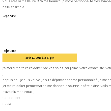
Vous êtes la meilleure !!! J’aime beaucoup votre personnalité très symp
belle et simple.
Répondre
lejeune
dit
août 17, 2015 à 2:57 pm
j’aimerai me faire relooker par vos soins ,car j’aime votre dynamiste ,v
,
depuis peu je suis veuve ,je suis déprimer par ma personnalité ,je me 
,et me relooker permettrai de me donner le sourire ,c bête a dire ,voila m
d’avoir lu mon email ,
tendrement
nadia