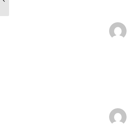
devenus?
:
: