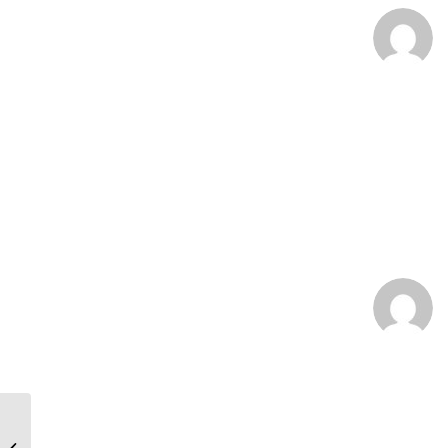
:
:
NLNV spéciale 10 ans : que sont-ils