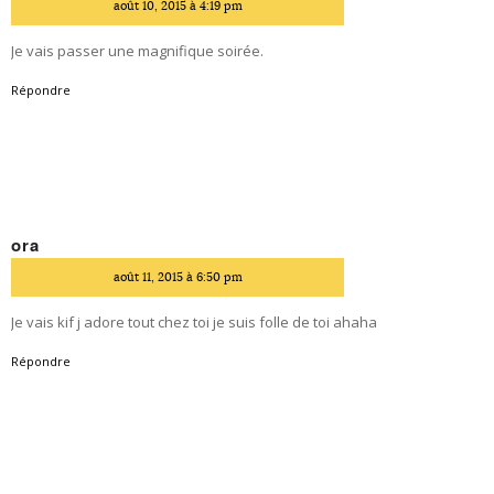
août 10, 2015 à 4:19 pm
Je vais passer une magnifique soirée.
Répondre
ora
dit
août 11, 2015 à 6:50 pm
Je vais kif j adore tout chez toi je suis folle de toi ahaha
Répondre