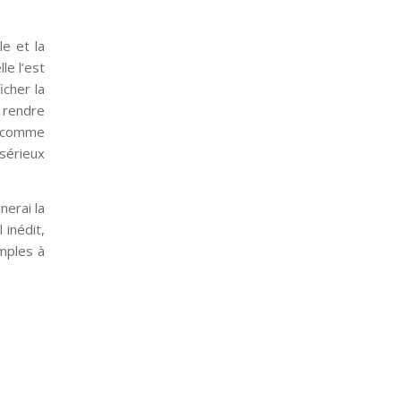
e et la
le l’est
icher la
a rendre
i comme
sérieux
nerai la
 inédit,
mples à