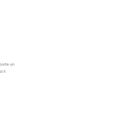
 porte un
 il