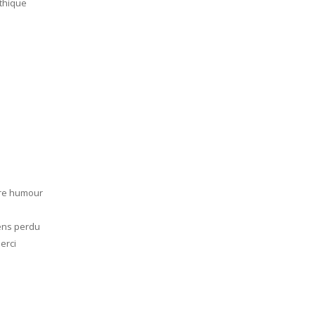
athique
otre humour
sens perdu
erci