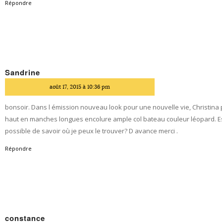
Répondre
Sandrine
dit
août 17, 2015 à 10:36 pm
bonsoir. Dans l émission nouveau look pour une nouvelle vie, Christina
haut en manches longues encolure ample col bateau couleur léopard. Est
possible de savoir où je peux le trouver? D avance merci .
Répondre
constance