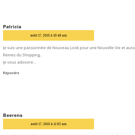
Patricia
dit
août 17, 2015 à 10:48 am
Je suis une passionnée de Nouveau Look pour une Nouvelle Vie et auss
Reines du Shopping..
Je vous adooore…
Répondre
Beerens
dit
août 17, 2015 à 11:02 am