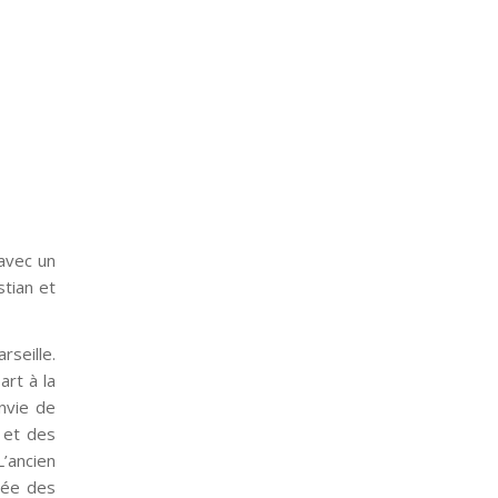
avec un
stian et
rseille.
art à la
envie de
 et des
L’ancien
dée des