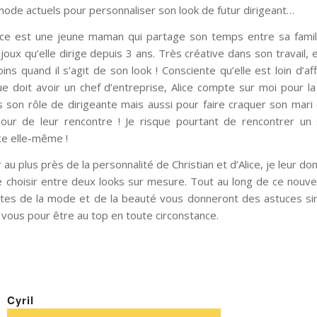
mode actuels pour personnaliser son look de futur dirigeant…
ice est une jeune maman qui partage son temps entre sa famill
joux qu’elle dirige depuis 3 ans. Très créative dans son travail, el
s quand il s’agit de son look ! Consciente qu’elle est loin d’aff
e doit avoir un chef d’entreprise, Alice compte sur moi pour l
s son rôle de dirigeante mais aussi pour faire craquer son mar
our de leur rencontre ! Je risque pourtant de rencontrer un 
ice elle-même !
r au plus près de la personnalité de Christian et d’Alice, je leur don
de choisir entre deux looks sur mesure. Tout au long de ce nouvel
stes de la mode et de la beauté vous donneront des astuces si
 vous pour être au top en toute circonstance.
Cyril
dit