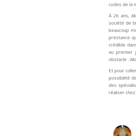
codes de la 
À 26 ans, Al
société de bi
beaucoup moin
prestance qu
crédible dan
au premier j
obstacle : Al
Et pour colle
possibilité 
des spéciali
réaliser chez