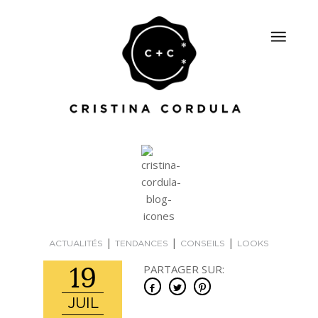
|
|
|
ACTUALITÉS
TENDANCES
CONSEILS
LOOKS
19
PARTAGER SUR:
JUIL