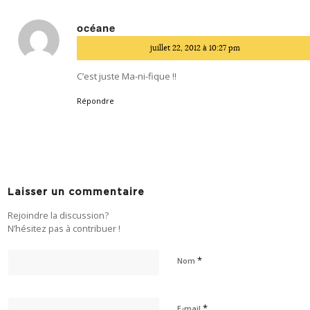
océane
dit
juillet 22, 2012 à 10:27 pm
:
C’est juste Ma-ni-fique !!
Répondre
Laisser un commentaire
Rejoindre la discussion?
N’hésitez pas à contribuer !
*
Nom
*
E-mail