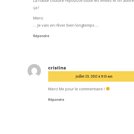
La haute couture repousse toute les limites et on ador
ça !
Merci
… Je vais en rêver bien longtemps …
Répondre
cristina
dit
juillet 23, 2012 à 9:15 am
:
Merci Mx pour le commentaire !
Répondre