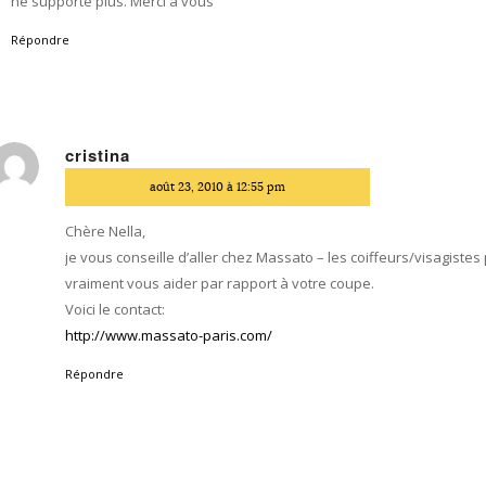
ne supporte plus. Merci à vous
Répondre
cristina
dit
août 23, 2010 à 12:55 pm
Chère Nella,
je vous conseille d’aller chez Massato – les coiffeurs/visagistes
vraiment vous aider par rapport à votre coupe.
Voici le contact:
http://www.massato-paris.com/
Répondre