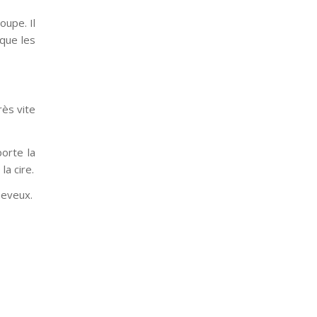
oupe. Il
 que les
rès vite
orte la
la cire.
heveux.