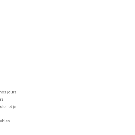
nos jours.
urs
eil et je
sibles