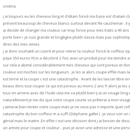
cristina
j ai toujours eu les cheveux long et châtain foncé ma base est chatain cla
présent beaucoup de cheveux blancs surtout devant !!le cauchemar . il y
ai decide de changer ma couleur car trop fonce pour mes traits a 49 ans
porte bien i .je suis grande et longiligne plutôt classe mais pas sophisti
dires des mes amies.
j ai donc souhaité un cuivré et pour retirer la couleur foncé le coiffeur (q
paye 350 euros !!!) m a décoloré 2 fois avec un produit pour me teindre a
sur cela a abimé considérablement mes cheveux qui sont poreux et don
couleur est moches sur les longueurs . je les ai alors coupe effile mais l
est terne et la coupe c est une catastrophe . Avant de les laisser libre en
beaux donc tout couper ce qui est poreux au moins 2 ans !!! alors je les 
tous en arriere avec de l huile cela me va plutôt bien !j ai un visage long e
naturellement je me dis que votre coupe courte se prêterai a mon visag
j aimerai bien tenter votre coupe mais je ne veux pas n importe quel coiff
catastrophe du bon coiffeur m a suffi (Stéphane gallet ) . je veux voir un 
génial mais le maitre .En effet c est une décision dont j ai besoin de disc
un artiste pour coupe et couleur .. puis je avoir une adresse et une per