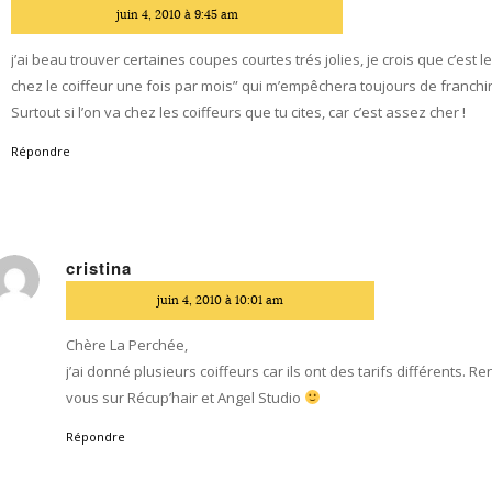
dit
juin 4, 2010 à 9:45 am
j’ai beau trouver certaines coupes courtes trés jolies, je crois que c’est le
chez le coiffeur une fois par mois” qui m’empêchera toujours de franchir 
Surtout si l’on va chez les coiffeurs que tu cites, car c’est assez cher !
Répondre
cristina
dit
juin 4, 2010 à 10:01 am
Chère La Perchée,
j’ai donné plusieurs coiffeurs car ils ont des tarifs différents. R
vous sur Récup’hair et Angel Studio
Répondre