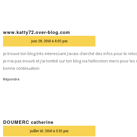
www.katty72.over-blog.com
dit
juin 29, 2010 à 8:02 pm
je trouve ton blog très interessant j’avais cherché des infos pour le rel
je n’ai pas trouvé et j’ai tombé sur ton blog via hellocoton merci pour les 
bonne continuation
Répondre
DOUMERC catherine
dit
juillet 10, 2010 à 5:52 pm