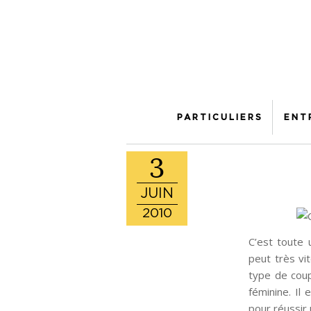
PARTICULIERS
ENT
3
JUIN
2010
C’est toute
peut très vit
type de coup
féminine. Il 
pour réussir