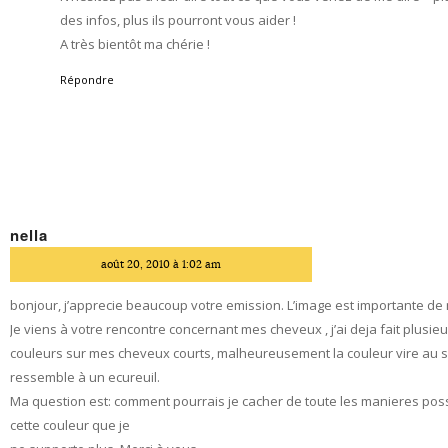
des infos, plus ils pourront vous aider !
A très bientôt ma chérie !
Répondre
nella
dit
août 20, 2010 à 1:02 am
bonjour, j’apprecie beaucoup votre emission. L’image est importante de 
Je viens à votre rencontre concernant mes cheveux , j’ai deja fait plusie
couleurs sur mes cheveux courts, malheureusement la couleur vire au sol
ressemble à un ecureuil.
Ma question est: comment pourrais je cacher de toute les manieres pos
cette couleur que je