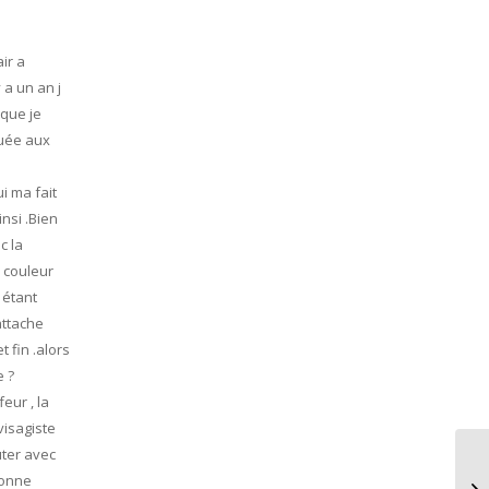
ir a
 a un an j
 que je
quée aux
ui ma fait
insi .Bien
c la
a couleur
 étant
attache
t fin .alors
e ?
eur , la
visagiste
uter avec
Dé
sonne