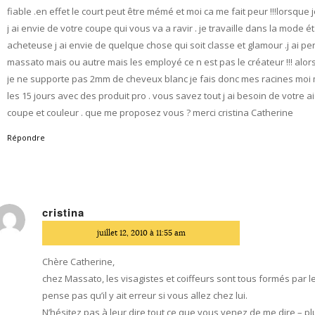
fiable .en effet le court peut être mémé et moi ca me fait peur !!!lorsque 
j ai envie de votre coupe qui vous va a ravir . je travaille dans la mode é
acheteuse j ai envie de quelque chose qui soit classe et glamour .j ai p
massato mais ou autre mais les employé ce n est pas le créateur !!! alors 
je ne supporte pas 2mm de cheveux blanc je fais donc mes racines mo
les 15 jours avec des produit pro . vous savez tout j ai besoin de votre 
coupe et couleur . que me proposez vous ? merci cristina Catherine
Répondre
cristina
dit
juillet 12, 2010 à 11:55 am
Chère Catherine,
chez Massato, les visagistes et coiffeurs sont tous formés par le
pense pas qu’il y ait erreur si vous allez chez lui.
N’hésitez pas à leur dire tout ce que vous venez de me dire – plu