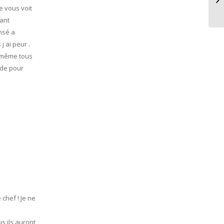
& 
je vous voit
tant
ensé a
j ai peur .
i même tous
aide pour
 chef ! Je ne
s ils auront