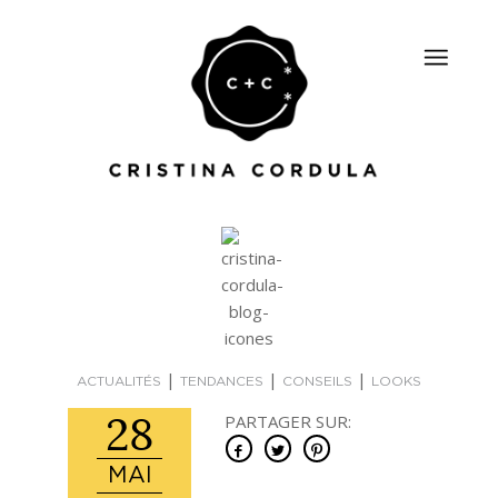
|
|
|
ACTUALITÉS
TENDANCES
CONSEILS
LOOKS
28
PARTAGER SUR:
MAI