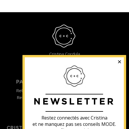
Cristina Cordula
©2022
PARTICULIER
ENTREPRISE
Relooking homme
Team Building
Relooking femme
NEWSLETTER
ENTREPRISE
Formations
Restez connectés avec Cristina
et ne manquez pas ses conseils MODE.
CRISTINA SOUTIENT