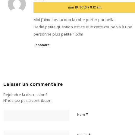
dit
mai 19, 2016 à 8:12 am
:
Moi j’aime beaucoup la robe porter par bella
Hadid.petite question est-ce que cette coupe va à une
personne plus petite 1,60m
Répondre
Laisser un commentaire
Rejoindre la discussion?
N’hésitez pas à contribuer !
*
Nom
*