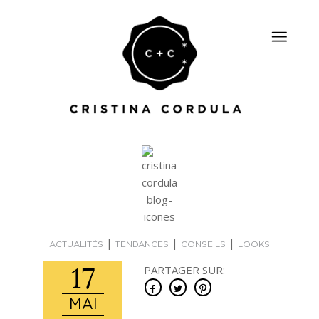
|
|
|
ACTUALITÉS
TENDANCES
CONSEILS
LOOKS
17
PARTAGER SUR:
MAI