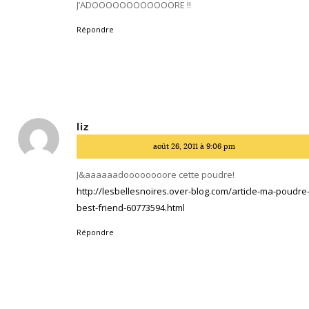
J’ADOOOOOOOOOOOORE !!
Répondre
liz
dit
août 26, 2011 à 9:06 pm
:
J&aaaaaadoooooooore cette poudre!
http://lesbellesnoires.over-blog.com/article-ma-poudre
best-friend-60773594.html
Répondre