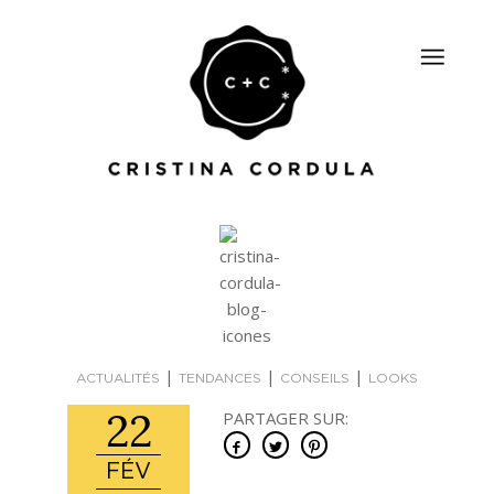
|
|
|
ACTUALITÉS
TENDANCES
CONSEILS
LOOKS
22
PARTAGER SUR:
FÉV