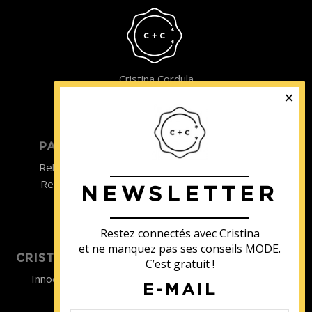
Cristina Cordula
©2022
PARTICULIER
ENTREPRISE
Relooking homme
Team Building
Relooking femme
NEWSLETTER
ENTREPRISE
Formations
Restez connectés avec Cristina
et ne manquez pas ses conseils MODE.
CRISTINA SOUTIENT
C’est gratuit !
Innocence en Danger
E-MAIL
Contact
Aides
Newsletter
Sidaction