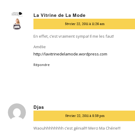
La Vitrine de La Mode
dit
février 22, 2011 à 11:26 am
:
En effet, c’est vraiment sympa! Il me les faut!
Amélie
http://lavitrinedelamode.wordpress.com
Répondre
Djas
dit
février 22, 2011 à 8:59 pm
:
Waouhhhhhhhh c’est génial!!! Merci Ma Chérie!!!