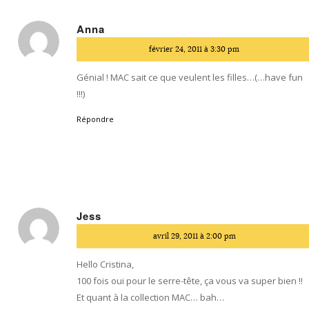
Anna
dit
février 24, 2011 à 3:30 pm
:
Génial ! MAC sait ce que veulent les filles…(…have fun
!!!)
Répondre
Jess
dit
avril 29, 2011 à 2:00 pm
:
Hello Cristina,
100 fois oui pour le serre-tête, ça vous va super bien !!
Et quant à la collection MAC… bah…