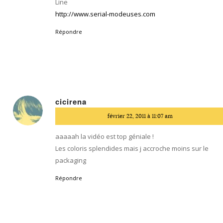
Line
http://www.serial-modeuses.com
Répondre
cicirena
dit
février 22, 2011 à 11:07 am
:
aaaaah la vidéo est top géniale !
Les coloris splendides mais j accroche moins sur le
packaging
Répondre