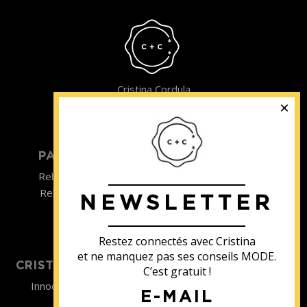
Cristina Cordula
©2022
PARTICULIER
ENTREPRISE
Relooking homme
Team Building
Relooking femme
NEWSLETTER
ENTREPRISE
Formations
Restez connectés avec Cristina
et ne manquez pas ses conseils MODE.
CRISTINA SOUTIENT
C’est gratuit !
Innocence en Danger
E-MAIL
Contact
Aides