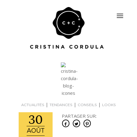
|
|
|
ACTUALITÉS
TENDANCES
CONSEILS
LOOKS
30
PARTAGER SUR:
AOÛT