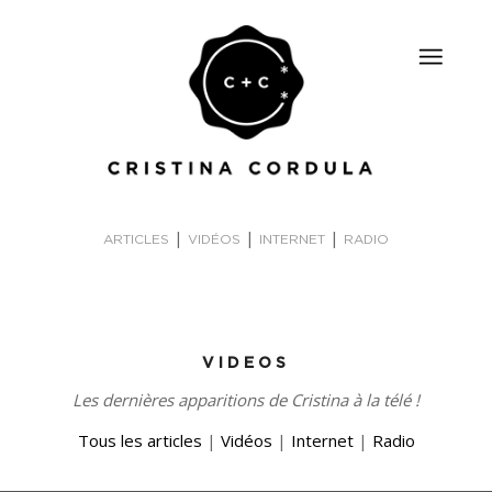
|
|
|
ARTICLES
VIDÉOS
INTERNET
RADIO
VIDEOS
Les dernières apparitions de Cristina à la télé !
Tous les articles
|
Vidéos
|
Internet
|
Radio