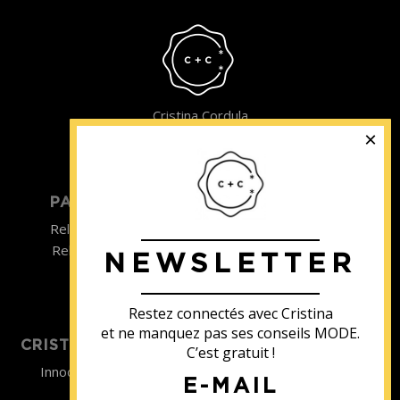
Cristina Cordula
©2022
PARTICULIER
ENTREPRISE
Relooking homme
Team Building
Relooking femme
NEWSLETTER
ENTREPRISE
Formations
Restez connectés avec Cristina
et ne manquez pas ses conseils MODE.
CRISTINA SOUTIENT
C’est gratuit !
Innocence en Danger
E-MAIL
Contact
Aides