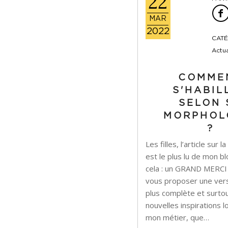
22
MAR
2022
CATÉ
Actua
COMME
S'HABIL
SELON 
MORPHOL
?
Les filles, l’article sur
est le plus lu de mon b
cela : un GRAND MERCI !
vous proposer une vers
plus complète et surto
nouvelles inspirations
mon métier, que…