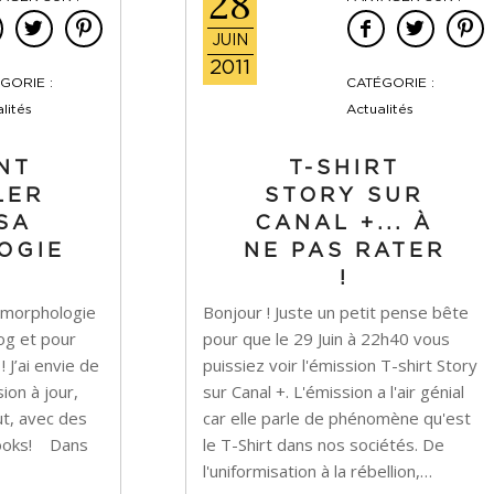
28
JUIN
2011
GORIE :
CATÉGORIE :
lités
Actualités
NT
T-SHIRT
LER
STORY SUR
SA
CANAL +... À
OGIE
NE PAS RATER
!
 la morphologie
Bonjour ! Juste un petit pense bête
log et pour
pour que le 29 Juin à 22h40 vous
 J’ai envie de
puissiez voir l'émission T-shirt Story
ion à jour,
sur Canal +. L'émission a l'air génial
ut, avec des
car elle parle de phénomène qu'est
 looks! Dans
le T-Shirt dans nos sociétés. De
l'uniformisation à la rébellion,…