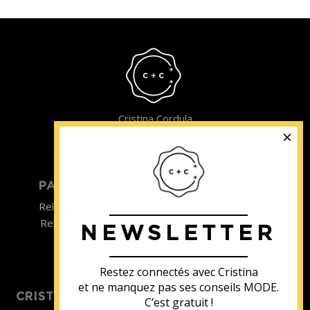
Cristina Cordula
©2022
PARTICULIER
ENTREPRISE
Relooking homme
Team Building
Relooking femme
NEWSLETTER
ENTREPRISE
Formations
Restez connectés avec Cristina
et ne manquez pas ses conseils MODE.
CRISTINA SOUTIENT
C’est gratuit !