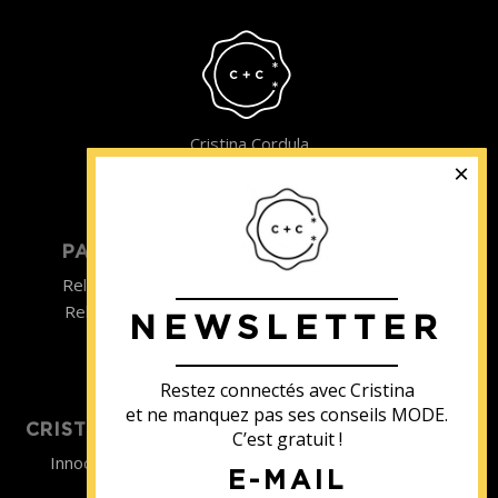
Cristina Cordula
©2022
PARTICULIER
ENTREPRISE
Relooking homme
Team Building
Relooking femme
NEWSLETTER
ENTREPRISE
Formations
Restez connectés avec Cristina
et ne manquez pas ses conseils MODE.
CRISTINA SOUTIENT
C’est gratuit !
Innocence en Danger
E-MAIL
Contact
Aides