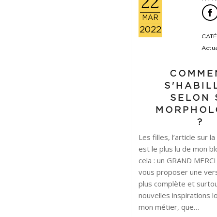
22
MAR
2022
CATÉ
Actua
COMME
S'HABIL
SELON 
MORPHOL
?
Les filles, l’article sur
est le plus lu de mon b
cela : un GRAND MERCI !
vous proposer une vers
plus complète et surto
nouvelles inspirations
mon métier, que…