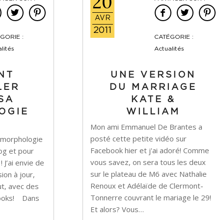
20
AVR
2011
GORIE :
CATÉGORIE :
lités
Actualités
NT
UNE VERSION
LER
DU MARRIAGE
SA
KATE &
OGIE
WILLIAM
Mon ami Emmanuel De Brantes a
posté cette petite vidéo sur
 la morphologie
Facebook hier et j'ai adoré! Comme
log et pour
vous savez, on sera tous les deux
 J’ai envie de
sur le plateau de M6 avec Nathalie
ion à jour,
Renoux et Adélaïde de Clermont-
ut, avec des
Tonnerre couvrant le mariage le 29!
 looks! Dans
Et alors? Vous…