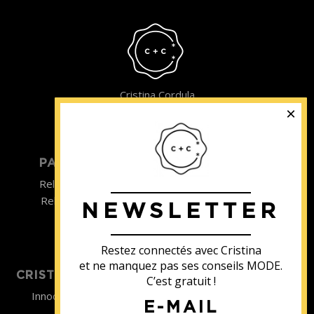
Cristina Cordula
©2022
PARTICULIER
ENTREPRISE
Relooking homme
Team Building
Relooking femme
NEWSLETTER
ENTREPRISE
Formations
Restez connectés avec Cristina
et ne manquez pas ses conseils MODE.
CRISTINA SOUTIENT
C’est gratuit !
Innocence en Danger
E-MAIL
Contact
Aides