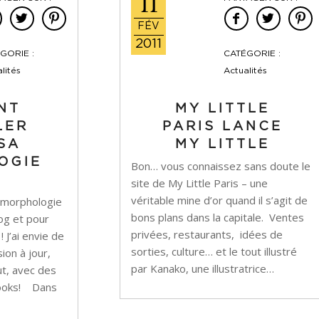
11
FÉV
2011
GORIE :
CATÉGORIE :
lités
Actualités
NT
MY LITTLE
LER
PARIS LANCE
SA
MY LITTLE
OGIE
Bon… vous connaissez sans doute le
site de My Little Paris – une
véritable mine d’or quand il s’agit de
 la morphologie
bons plans dans la capitale. Ventes
log et pour
privées, restaurants, idées de
 J’ai envie de
sorties, culture… et le tout illustré
ion à jour,
par Kanako, une illustratrice…
ut, avec des
 looks! Dans