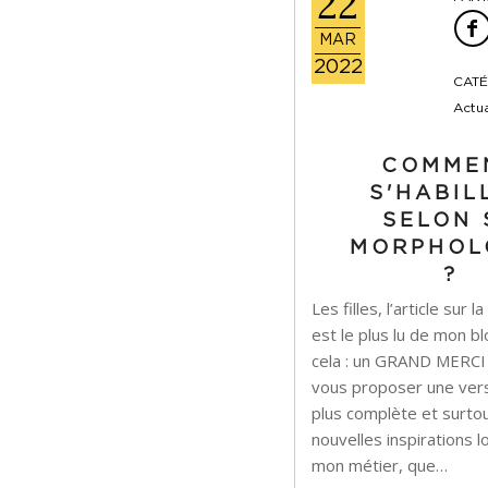
22
MAR
2022
CATÉ
Actua
COMME
S'HABIL
SELON 
MORPHOL
?
Les filles, l’article sur
est le plus lu de mon b
cela : un GRAND MERCI !
vous proposer une vers
plus complète et surto
nouvelles inspirations
mon métier, que…