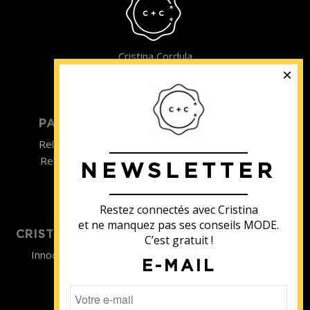
Cristina Cordula
©2022
PARTICULIER
ENTREPRISE
Relooking homme
Team Building
Relooking femme
NEWSLETTER
ENTREPRISE
Formations
Restez connectés avec Cristina
et ne manquez pas ses conseils MODE.
CRISTINA SOUTIENT
C’est gratuit !
Innocence en Danger
E-MAIL
Contact
Aides
Newsletter
Sidaction
Blog