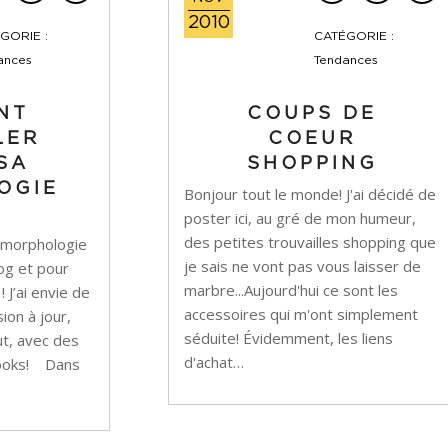
2010
GORIE :
CATÉGORIE :
ances
Tendances
NT
COUPS DE
LER
COEUR
SA
SHOPPING
OGIE
Bonjour tout le monde! J'ai décidé de
poster ici, au gré de mon humeur,
des petites trouvailles shopping que
 la morphologie
je sais ne vont pas vous laisser de
log et pour
marbre...Aujourd'hui ce sont les
 J’ai envie de
accessoires qui m'ont simplement
ion à jour,
séduite! Évidemment, les liens
ut, avec des
d'achat…
 looks! Dans