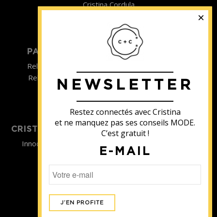
Cristina Cordula
©2022
PARTICULIER
ENTREPRISE
Relooking homme
Team Building
Relooking femme
NEWSLETTER
ENTREPRISE
Formations
Restez connectés avec Cristina
et ne manquez pas ses conseils MODE.
CRISTINA SOUTIENT
C’est gratuit !
Innocence en Danger
E-MAIL
Contact
Aides
Newsletter
Sidaction
Blog
CGV Formations
CGV Prestations
Mentions