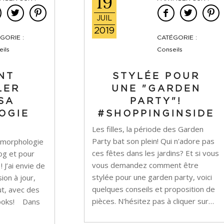
19
JUIL
2019
GORIE :
CATÉGORIE :
ils
Conseils
NT
STYLÉE POUR
LER
UNE "GARDEN
SA
PARTY"!
OGIE
#SHOPPINGINSIDE
Les filles, la période des Garden
Party bat son plein! Qui n'adore pas
 la morphologie
ces fêtes dans les jardins? Et si vous
log et pour
vous demandez comment être
 J’ai envie de
stylée pour une garden party, voici
ion à jour,
quelques conseils et proposition de
ut, avec des
pièces. N'hésitez pas à cliquer sur…
 looks! Dans