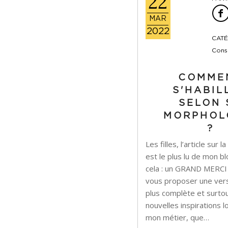
22
MAR
2022
CATÉ
Conse
COMME
S'HABIL
SELON 
MORPHOL
?
Les filles, l’article sur
est le plus lu de mon b
cela : un GRAND MERCI !
vous proposer une vers
plus complète et surto
nouvelles inspirations
mon métier, que…