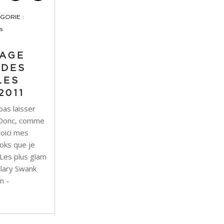
GORIE :
s
AGE
 DES
LES
2011
pas laisser
! Donc, comme
voici mes
oks que je
 Les plus glam
ilary Swank
n -