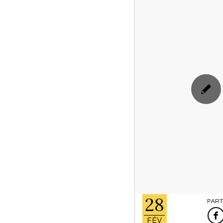
28
PART
FÉV