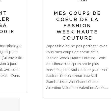
Looks
NT
MES COUPS DE
LER
COEUR DE LA
SA
FASHION
OGIE
WEEK HAUTE
COUTURE
 la morphologie
Impossible de ne pas partager avec
log et pour
vous mes coups de coeur de la
 J’ai envie de
Fashion Week Haute Couture... Voici
ion à jour,
les silhouettes qui m'ont le plus
ut, avec des
marqué ! Jean Paul Gaultier Jean Paul
 looks! Dans
Gaultier Dior Giambattista Valli
Giambattista Valli Chanel Chanel
Valentino Valentino Valentino Alexis…