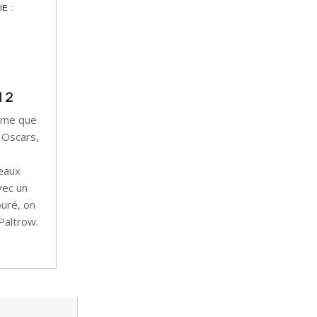
E :
S
12
même que
 Oscars,
eaux
vec un
puré, on
Paltrow.