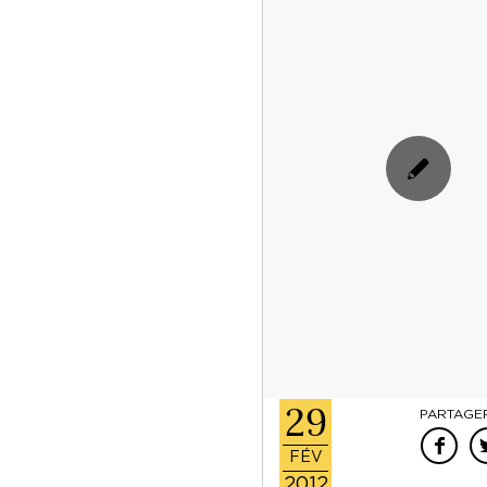
29
PARTAGER
FÉV
2012