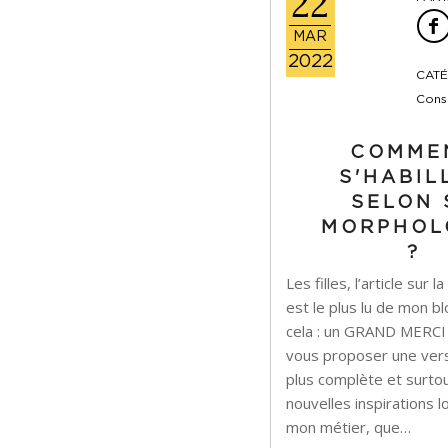
22
MAR
2022
CATÉ
Conse
COMME
S'HABIL
SELON 
MORPHOL
?
Les filles, l’article sur
est le plus lu de mon b
cela : un GRAND MERCI !
vous proposer une vers
plus complète et surto
nouvelles inspirations
mon métier, que…