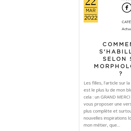
22
MAR
2022
CATÉ
Actua
COMME
S'HABIL
SELON 
MORPHOL
?
Les filles, l’article sur
est le plus lu de mon b
cela : un GRAND MERCI !
vous proposer une vers
plus complète et surto
nouvelles inspirations
mon métier, que…