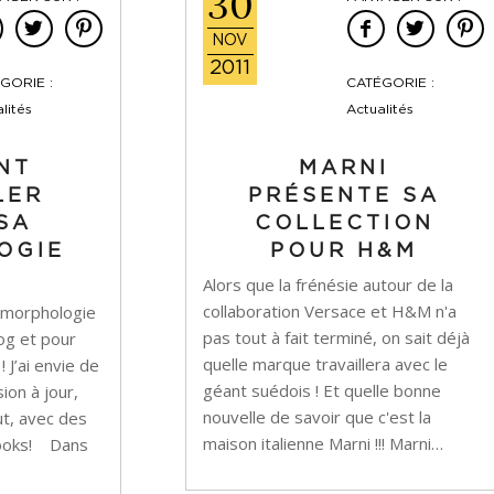
30
NOV
2011
GORIE :
CATÉGORIE :
lités
Actualités
NT
MARNI
LER
PRÉSENTE SA
SA
COLLECTION
OGIE
POUR H&M
Alors que la frénésie autour de la
collaboration Versace et H&M n'a
 la morphologie
pas tout à fait terminé, on sait déjà
log et pour
quelle marque travaillera avec le
 J’ai envie de
géant suédois ! Et quelle bonne
ion à jour,
nouvelle de savoir que c'est la
ut, avec des
maison italienne Marni !!! Marni…
 looks! Dans