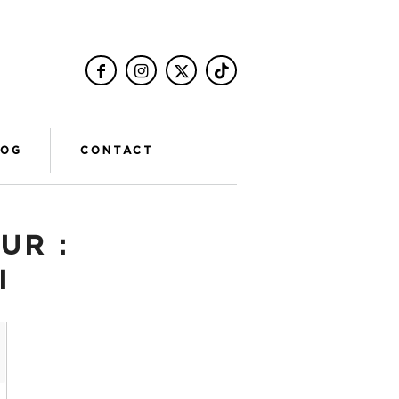
LOG
CONTACT
UR :
I