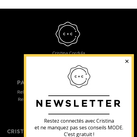
Cristina Cordula
©2022
PARTICULIER
ENTREPRISE
Relooking homme
Team Building
Relooking femme
NEWSLETTER
ENTREPRISE
Formations
Restez connectés avec Cristina
et ne manquez pas ses conseils MODE.
CRISTINA SOUTIENT
C’est gratuit !