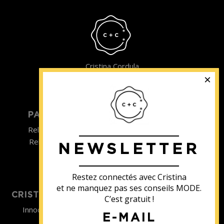
Cristina Cordula
©2022
PARTICULIER
ENTREPRISE
Relooking homme
Team Building
Relooking femme
NEWSLETTER
ENTREPRISE
Formations
Restez connectés avec Cristina
et ne manquez pas ses conseils MODE.
CRISTINA SOUTIENT
C’est gratuit !
Innocence en Danger
E-MAIL
Contact
Aides