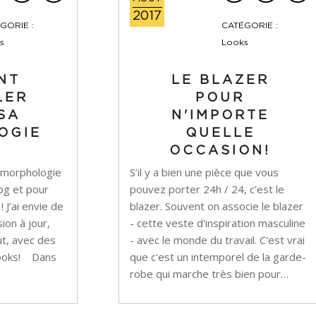
2017
GORIE :
CATÉGORIE :
s
Looks
NT
LE BLAZER
LER
POUR
SA
N'IMPORTE
OGIE
QUELLE
OCCASION!
 la morphologie
S’il y a bien une pièce que vous
log et pour
pouvez porter 24h / 24, c’est le
 J’ai envie de
blazer. Souvent on associe le blazer
ion à jour,
- cette veste d'inspiration masculine
ut, avec des
- avec le monde du travail. C'est vrai
 looks! Dans
que c'est un intemporel de la garde-
robe qui marche très bien pour…