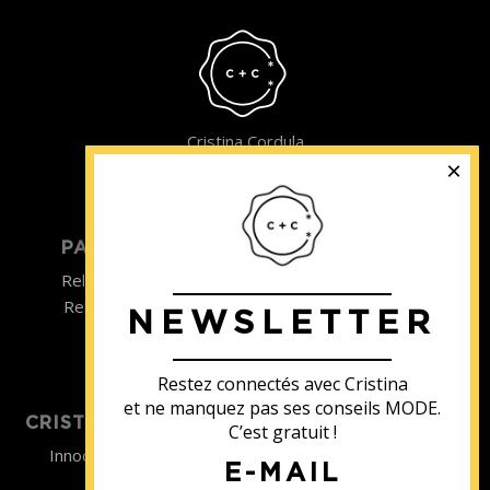
Cristina Cordula
©2022
PARTICULIER
ENTREPRISE
Relooking homme
Team Building
Relooking femme
NEWSLETTER
ENTREPRISE
Formations
Restez connectés avec Cristina
et ne manquez pas ses conseils MODE.
CRISTINA SOUTIENT
C’est gratuit !
Innocence en Danger
E-MAIL
Contact
Aides