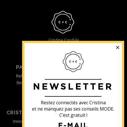
Cristina Cordula
©2022
PARTICULIER
ENTREPRISE
Relooking homme
Team Building
Relooking femme
NEWSLETTER
ENTREPRISE
Formations
Restez connectés avec Cristina
et ne manquez pas ses conseils MODE.
CRISTINA SOUTIENT
C’est gratuit !
Innocence en Danger
E-MAIL
Contact