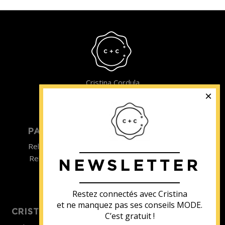
Cristina Cordula
©2022
PARTICULIER
ENTREPRISE
Relooking homme
Team Building
Relooking femme
NEWSLETTER
ENTREPRISE
Formations
Restez connectés avec Cristina
et ne manquez pas ses conseils MODE.
CRISTINA SOUTIENT
C’est gratuit !